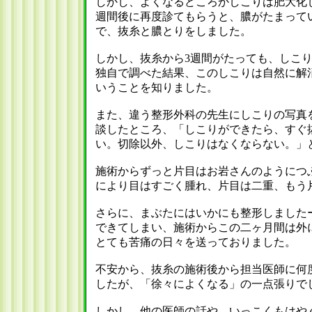
しかし、よくなるどころかしこりは肥大化
週間後に再度診てもらうと、膿がたまって
で、抜糸と膿とりをしました。
しかし、抜糸から3週間がたっても、しこ
独自で調べた結果、このしこりは自然に解
いうことを知りました。
また、違う整形外科の先生にしこりの写真
談したところ、「しこりができたら、すぐ
い。切除以外、しこりはなくならない。」
施術からずっと片目はお岩さんのようにつ
により目はすごく腫れ、片目は二重、もう
さらに、まぶたにはいかにも整形しました
できてしまい、施術からこの二ヶ月間は外
とても苦痛の日々を送っておりました。
不安から、抜糸の施術後から担当医師に何
したが、「徐々によくなる」の一点張りで
しかし、他の医師の話や、いっこくもはや